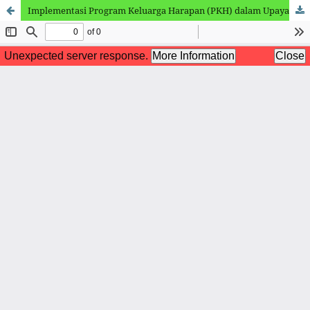
Implementasi Program Keluarga Harapan (PKH) dalam Upaya Meningkatkan Kesejahteraan Sosial Ekonomi Keluarga Miskin di Kelurahan Pekan Binjai Kecamatan Binjai Kota Binjai (Studi Kasus pada Dinas Sosial Kota Binjai dan Kantor Kelurahan Pekan Binjai)