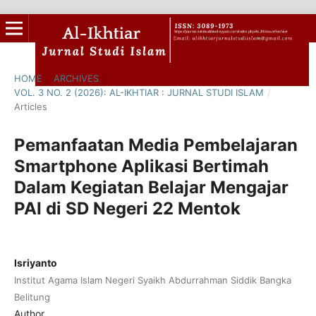
HOME
/
ARCHIVES
/
VOL. 3 NO. 2 (2026): AL-IKHTIAR : JURNAL STUDI ISLAM
/
Articles
Pemanfaatan Media Pembelajaran
Smartphone Aplikasi Bertimah
Dalam Kegiatan Belajar Mengajar
PAI di SD Negeri 22 Mentok
Isriyanto
Institut Agama Islam Negeri Syaikh Abdurrahman Siddik Bangka
Belitung
Author