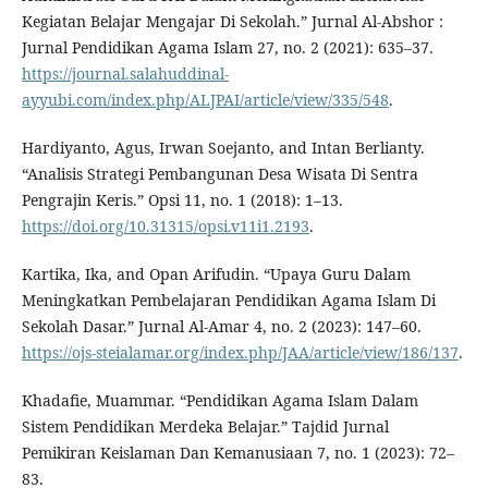
Kegiatan Belajar Mengajar Di Sekolah.” Jurnal Al-Abshor :
Jurnal Pendidikan Agama Islam 27, no. 2 (2021): 635–37.
https://journal.salahuddinal-
ayyubi.com/index.php/ALJPAI/article/view/335/548
.
Hardiyanto, Agus, Irwan Soejanto, and Intan Berlianty.
“Analisis Strategi Pembangunan Desa Wisata Di Sentra
Pengrajin Keris.” Opsi 11, no. 1 (2018): 1–13.
https://doi.org/10.31315/opsi.v11i1.2193
.
Kartika, Ika, and Opan Arifudin. “Upaya Guru Dalam
Meningkatkan Pembelajaran Pendidikan Agama Islam Di
Sekolah Dasar.” Jurnal Al-Amar 4, no. 2 (2023): 147–60.
https://ojs-steialamar.org/index.php/JAA/article/view/186/137
.
Khadafie, Muammar. “Pendidikan Agama Islam Dalam
Sistem Pendidikan Merdeka Belajar.” Tajdid Jurnal
Pemikiran Keislaman Dan Kemanusiaan 7, no. 1 (2023): 72–
83.