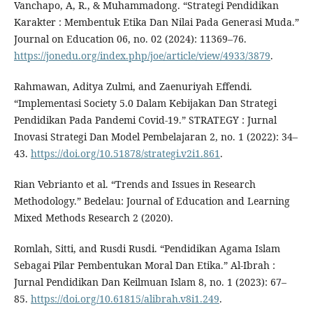
Vanchapo, A, R., & Muhammadong. “Strategi Pendidikan
Karakter : Membentuk Etika Dan Nilai Pada Generasi Muda.”
Journal on Education 06, no. 02 (2024): 11369–76.
https://jonedu.org/index.php/joe/article/view/4933/3879
.
Rahmawan, Aditya Zulmi, and Zaenuriyah Effendi.
“Implementasi Society 5.0 Dalam Kebijakan Dan Strategi
Pendidikan Pada Pandemi Covid-19.” STRATEGY : Jurnal
Inovasi Strategi Dan Model Pembelajaran 2, no. 1 (2022): 34–
43.
https://doi.org/10.51878/strategi.v2i1.861
.
Rian Vebrianto et al. “Trends and Issues in Research
Methodology.” Bedelau: Journal of Education and Learning
Mixed Methods Research 2 (2020).
Romlah, Sitti, and Rusdi Rusdi. “Pendidikan Agama Islam
Sebagai Pilar Pembentukan Moral Dan Etika.” Al-Ibrah :
Jurnal Pendidikan Dan Keilmuan Islam 8, no. 1 (2023): 67–
85.
https://doi.org/10.61815/alibrah.v8i1.249
.