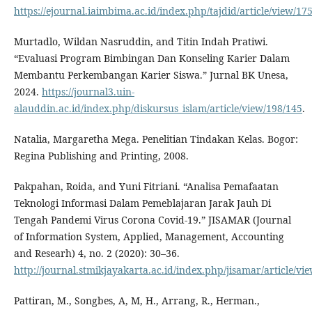
https://ejournal.iaimbima.ac.id/index.php/tajdid/article/view/17
Murtadlo, Wildan Nasruddin, and Titin Indah Pratiwi.
“Evaluasi Program Bimbingan Dan Konseling Karier Dalam
Membantu Perkembangan Karier Siswa.” Jurnal BK Unesa,
2024.
https://journal3.uin-
alauddin.ac.id/index.php/diskursus_islam/article/view/198/145
.
Natalia, Margaretha Mega. Penelitian Tindakan Kelas. Bogor:
Regina Publishing and Printing, 2008.
Pakpahan, Roida, and Yuni Fitriani. “Analisa Pemafaatan
Teknologi Informasi Dalam Pemeblajaran Jarak Jauh Di
Tengah Pandemi Virus Corona Covid-19.” JISAMAR (Journal
of Information System, Applied, Management, Accounting
and Researh) 4, no. 2 (2020): 30–36.
http://journal.stmikjayakarta.ac.id/index.php/jisamar/article/vi
Pattiran, M., Songbes, A, M, H., Arrang, R., Herman.,