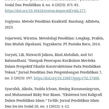
Sosial Dan Pendidikan 4, no. 4 (2023): 471–81.
https://doi.org/10.36418/syntax-imperatif.v4i4.277
.
Sugiyono. Metode Penelitian Kualitatif. Bandung: Alfabeta,
2023.
Sujarweni, Wiratna. Metodologi Penelitian: Lengkap, Praktis,
Dan Mudah Dipahami. Yogyakarta: PT Pustaka Baru, 2014.
Suryati, Lili, Nizwardi Jalinus, Rizal Abdullah, and Sri
Rahmadhani. “Dampak Penerapan Kurikulum Merdeka
Dalam Prespektif Filsafat Konstruktivisme Pada Pendidikan
Vokasi.” Jurnal Penelitian Dan Pengembangan Pendidikan 7,
no. 2 (2023): 197.
https://doi.org/10.23887/jppp.v7i2.57408
.
Syarofah, Alinda, Yazida Ichsan, Hening Kusumaningrum,
and Muhammad Rizky Nur Risam. “Eksistensi Seni Kaligrafi
Dalam Pendidikan Islam.” Ta’dib: Jurnal Pendidikan Islam
Dan Isu-Isu Sosial 20, no. 1 (2022): 1–12.