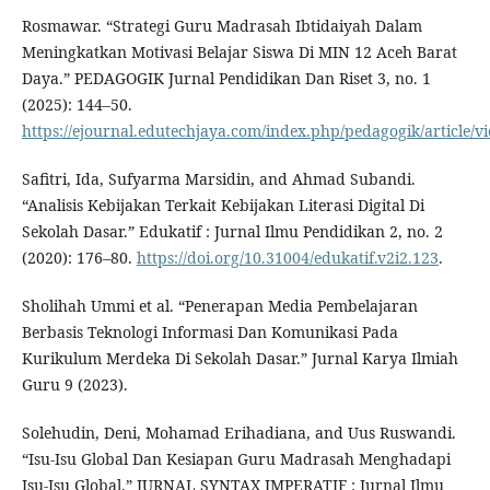
Rosmawar. “Strategi Guru Madrasah Ibtidaiyah Dalam
Meningkatkan Motivasi Belajar Siswa Di MIN 12 Aceh Barat
Daya.” PEDAGOGIK Jurnal Pendidikan Dan Riset 3, no. 1
(2025): 144–50.
https://ejournal.edutechjaya.com/index.php/pedagogik/article/v
Safitri, Ida, Sufyarma Marsidin, and Ahmad Subandi.
“Analisis Kebijakan Terkait Kebijakan Literasi Digital Di
Sekolah Dasar.” Edukatif : Jurnal Ilmu Pendidikan 2, no. 2
(2020): 176–80.
https://doi.org/10.31004/edukatif.v2i2.123
.
Sholihah Ummi et al. “Penerapan Media Pembelajaran
Berbasis Teknologi Informasi Dan Komunikasi Pada
Kurikulum Merdeka Di Sekolah Dasar.” Jurnal Karya Ilmiah
Guru 9 (2023).
Solehudin, Deni, Mohamad Erihadiana, and Uus Ruswandi.
“Isu-Isu Global Dan Kesiapan Guru Madrasah Menghadapi
Isu-Isu Global.” JURNAL SYNTAX IMPERATIF : Jurnal Ilmu