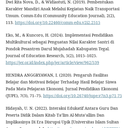
Dwi Rita Nova, D., & Widiastuti, N. (2019). Pembentukan
Karakter Mandiri Anak Melalui Kegiatan Naik Transportasi
Umum. Comm-Edu (Community Education Journal), 2(2),
113.
https://doi.org/10.22460/comm-edu.v2i2.2515
Eko, M., & Kuncoro, H. (2024). Implementasi Pendidikan
Multikultural sebagai Penguatan Nilai Karakter Santri di
Pondok Pesantren Darul Mujahadah Kabupaten Tegal.
Journal of Education Research, 5(2), 1015–1025.
https://jer.or.id/index.php/jer/article/view/962/539
HENDRA ANGGRYAWAN, I. (2020). Pengaruh Fasilitas
Belajar dan Motivasi Belajar Terhadap Hasil Belajar Siswa
Pada Mata Pelajaran Ekonomi. Jurnal Pendidikan Ekonomi
(JUPE), 7(3), 71–75.
https://doi.org/10.26740/jupe.v7n3.p71-75
Hidayah, U. N. (2022). Interaksi Edukatif Antara Guru Dan
Peserta Didik Dalam Kitab Ta’līm Al-Muta’allim Dan
Implikasinya Di Era Disrupsi Upik [Universitas Islam Sultan