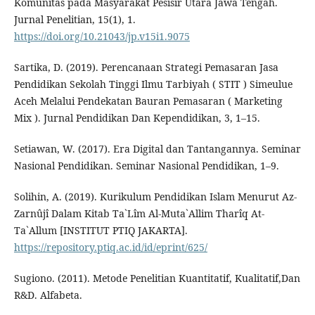
Komunitas pada Masyarakat Pesisir Utara Jawa Tengah.
Jurnal Penelitian, 15(1), 1.
https://doi.org/10.21043/jp.v15i1.9075
Sartika, D. (2019). Perencanaan Strategi Pemasaran Jasa
Pendidikan Sekolah Tinggi Ilmu Tarbiyah ( STIT ) Simeulue
Aceh Melalui Pendekatan Bauran Pemasaran ( Marketing
Mix ). Jurnal Pendidikan Dan Kependidikan, 3, 1–15.
Setiawan, W. (2017). Era Digital dan Tantangannya. Seminar
Nasional Pendidikan. Seminar Nasional Pendidikan, 1–9.
Solihin, A. (2019). Kurikulum Pendidikan Islam Menurut Az-
Zarnûjî Dalam Kitab Ta`Lîm Al-Muta`Allim Tharîq At-
Ta`Allum [INSTITUT PTIQ JAKARTA].
https://repository.ptiq.ac.id/id/eprint/625/
Sugiono. (2011). Metode Penelitian Kuantitatif, Kualitatif,Dan
R&D. Alfabeta.