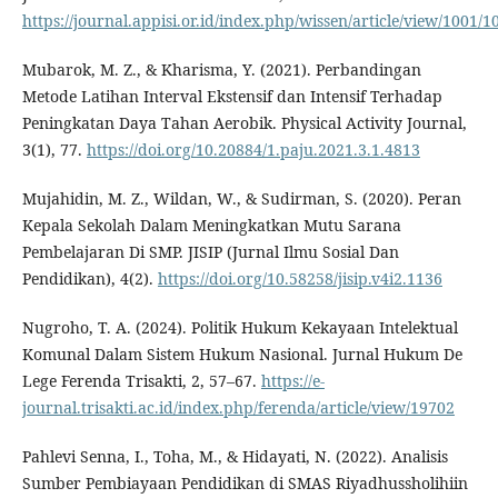
https://journal.appisi.or.id/index.php/wissen/article/view/1001/1
Mubarok, M. Z., & Kharisma, Y. (2021). Perbandingan
Metode Latihan Interval Ekstensif dan Intensif Terhadap
Peningkatan Daya Tahan Aerobik. Physical Activity Journal,
3(1), 77.
https://doi.org/10.20884/1.paju.2021.3.1.4813
Mujahidin, M. Z., Wildan, W., & Sudirman, S. (2020). Peran
Kepala Sekolah Dalam Meningkatkan Mutu Sarana
Pembelajaran Di SMP. JISIP (Jurnal Ilmu Sosial Dan
Pendidikan), 4(2).
https://doi.org/10.58258/jisip.v4i2.1136
Nugroho, T. A. (2024). Politik Hukum Kekayaan Intelektual
Komunal Dalam Sistem Hukum Nasional. Jurnal Hukum De
Lege Ferenda Trisakti, 2, 57–67.
https://e-
journal.trisakti.ac.id/index.php/ferenda/article/view/19702
Pahlevi Senna, I., Toha, M., & Hidayati, N. (2022). Analisis
Sumber Pembiayaan Pendidikan di SMAS Riyadhussholihiin