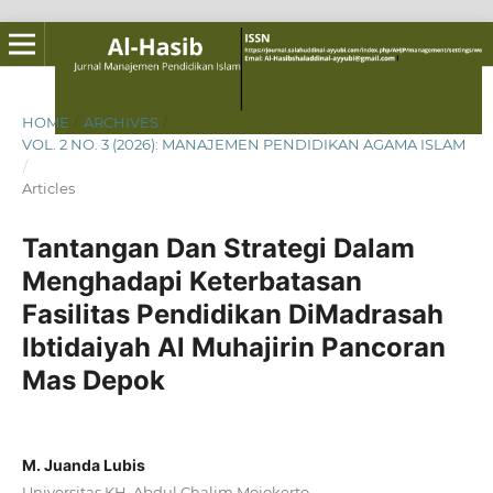
HOME
/
ARCHIVES
/
VOL. 2 NO. 3 (2026): MANAJEMEN PENDIDIKAN AGAMA ISLAM
/
Articles
Tantangan Dan Strategi Dalam
Menghadapi Keterbatasan
Fasilitas Pendidikan DiMadrasah
Ibtidaiyah Al Muhajirin Pancoran
Mas Depok
M. Juanda Lubis
Universitas KH. Abdul Chalim Mojokerto