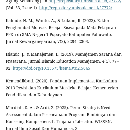
Agung Semarang]. In
http://repository.unissula.ac.id/27772/
(Vol. 33, Issue 1).
http://repository.unissula.ac.id/27772/
Ilahude, N. M., Wantu, A., & Lukum, R. (2023). Faktor
Penghambat Motivasi Belajar Siswa pada Mata Pelajaran
PPKn di SMA Negeri 1 Popayato Kabupaten Pohuwato.
Jurnal Kewarganegaraan, 7(2), 2294–2303.
Islamic, J., & Manajemen, E. (2019). Manajemen Sarana dan
Prasarana. Jurnal Islamic Education Manajemen, 4(1), 77–
92.
https://doi.org/10.15575/isema.v3i2.5645
Kemendikbud. (2020). Panduan Implementasi Kurikulum
2013 Revisi dan Kurikulum Merdeka Belajar. Kementerian
Pendidikan dan Kebudayaan.
Mardiah, S. A., & Ardi, Z. (2025). Peran Strategis Need
Assessment dalam Perencanaan Program Bimbingan dan
Konseling Komprehensif : Tinjauan Literatur. WISSEN:
Jurnal Ilmu Sosial Dan Humaniora, 3.