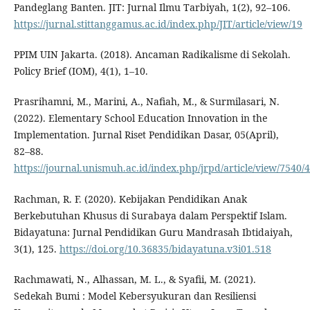
Pandeglang Banten. JIT: Jurnal Ilmu Tarbiyah, 1(2), 92–106.
https://jurnal.stittanggamus.ac.id/index.php/JIT/article/view/19
PPIM UIN Jakarta. (2018). Ancaman Radikalisme di Sekolah.
Policy Brief (IOM), 4(1), 1–10.
Prasrihamni, M., Marini, A., Nafiah, M., & Surmilasari, N.
(2022). Elementary School Education Innovation in the
Implementation. Jurnal Riset Pendidikan Dasar, 05(April),
82–88.
https://journal.unismuh.ac.id/index.php/jrpd/article/view/7540/
Rachman, R. F. (2020). Kebijakan Pendidikan Anak
Berkebutuhan Khusus di Surabaya dalam Perspektif Islam.
Bidayatuna: Jurnal Pendidikan Guru Mandrasah Ibtidaiyah,
3(1), 125.
https://doi.org/10.36835/bidayatuna.v3i01.518
Rachmawati, N., Alhassan, M. L., & Syafii, M. (2021).
Sedekah Bumi : Model Kebersyukuran dan Resiliensi