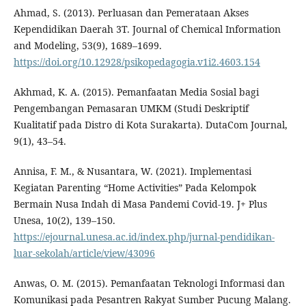
Ahmad, S. (2013). Perluasan dan Pemerataan Akses
Kependidikan Daerah 3T. Journal of Chemical Information
and Modeling, 53(9), 1689–1699.
https://doi.org/10.12928/psikopedagogia.v1i2.4603.154
Akhmad, K. A. (2015). Pemanfaatan Media Sosial bagi
Pengembangan Pemasaran UMKM (Studi Deskriptif
Kualitatif pada Distro di Kota Surakarta). DutaCom Journal,
9(1), 43–54.
Annisa, F. M., & Nusantara, W. (2021). Implementasi
Kegiatan Parenting “Home Activities” Pada Kelompok
Bermain Nusa Indah di Masa Pandemi Covid-19. J+ Plus
Unesa, 10(2), 139–150.
https://ejournal.unesa.ac.id/index.php/jurnal-pendidikan-
luar-sekolah/article/view/43096
Anwas, O. M. (2015). Pemanfaatan Teknologi Informasi dan
Komunikasi pada Pesantren Rakyat Sumber Pucung Malang.