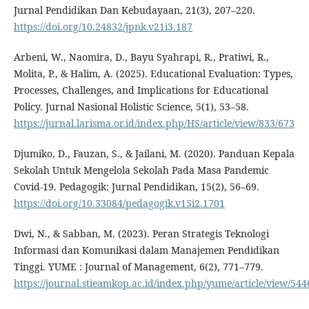
Jurnal Pendidikan Dan Kebudayaan, 21(3), 207–220.
https://doi.org/10.24832/jpnk.v21i3.187
Arbeni, W., Naomira, D., Bayu Syahrapi, R., Pratiwi, R.,
Molita, P., & Halim, A. (2025). Educational Evaluation: Types,
Processes, Challenges, and Implications for Educational
Policy. Jurnal Nasional Holistic Science, 5(1), 53–58.
https://jurnal.larisma.or.id/index.php/HS/article/view/833/673
Djumiko, D., Fauzan, S., & Jailani, M. (2020). Panduan Kepala
Sekolah Untuk Mengelola Sekolah Pada Masa Pandemic
Covid-19. Pedagogik: Jurnal Pendidikan, 15(2), 56–69.
https://doi.org/10.33084/pedagogik.v15i2.1701
Dwi, N., & Sabban, M. (2023). Peran Strategis Teknologi
Informasi dan Komunikasi dalam Manajemen Pendidikan
Tinggi. YUME : Journal of Management, 6(2), 771–779.
https://journal.stieamkop.ac.id/index.php/yume/article/view/54