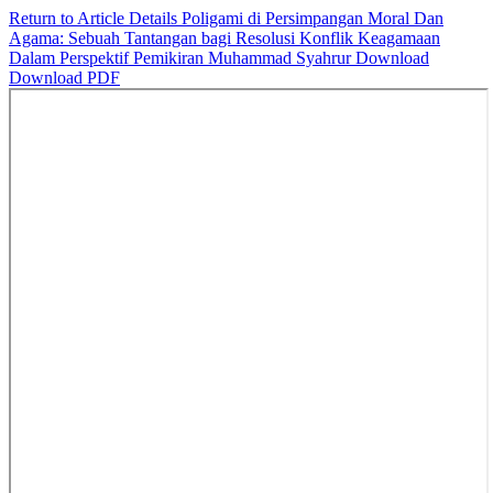
Return to Article Details
Poligami di Persimpangan Moral Dan
Agama: Sebuah Tantangan bagi Resolusi Konflik Keagamaan
Dalam Perspektif Pemikiran Muhammad Syahrur
Download
Download PDF