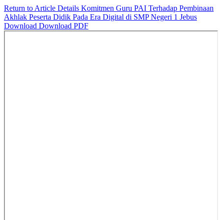
Return to Article Details
Komitmen Guru PAI Terhadap Pembinaan
Akhlak Peserta Didik Pada Era Digital di SMP Negeri 1 Jebus
Download
Download PDF