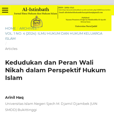
HOME
/
ARCHIVES
/
VOL. 1 NO. 4 (2024): ILMU HUKUM DAN HUKUM KELUARGA
ISLAM
/
Articles
Kedudukan dan Peran Wali
Nikah dalam Perspektif Hukum
Islam
Arinil Haq
Universitas Islam Negeri Sjech M. Djamil Djambek (UIN
SMDD) Bukittinggi