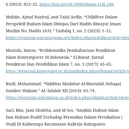
6 (2023): 823–32.
https://doi.org/10.59004/jisma.v1i6.298
.
Mubiin, Ajmal Nazirul, and Tajul Arifin. “Childfree Dalam
Perspektif Hukum Islam Ditinjau Dari Hadits Riwayat Imam
Muslim No. Hadits 1631.” Tashdiq 1, no. 2 (2023): 1–12.
https://ejournal.warunayama.org/index.php/tashdiq/article/vi
Mustofa, Imron. “Problematika Pembaharuan Pemikiran
Islam Kontemporer Di Indonesia.” El-Banat: Jurnal
Pemikiran Dan Pendidikan Islam 7, no. 1 (2017): 43–65.
https://ejournal.kopertais4.or.id/susi/index.php/elbanat/article
Rusfi, Mohammad. “Validitas Maslahat Al-Mursalah Sebagai
Sumber Hukum.” Al-’Adalah XII (2014): 63–74.
https://ejournal.radenintan.ac.id/index.php/adalah/article/view
Sari, Rita, Jami Sholeha, and M Sos. “Analisis Hukum Islam
Dan Hukum Positif Terhadap Perwalian Dalam Pernikahan (
Studi Di Kaliwungu Kecamatan Kalirejo Kabupaten