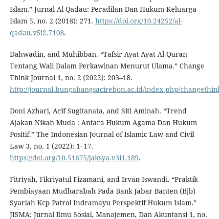
Islam.” Jurnal Al-Qadau: Peradilan Dan Hukum Keluarga
Islam 5, no. 2 (2018): 271.
https://doi.org/10.24252/al-
qadau.v5i2.7108
.
Dahwadin, and Muhibban. “Tafsir Ayat-Ayat Al-Quran
Tentang Wali Dalam Perkawinan Menurut Ulama.” Change
Think Journal 1, no. 2 (2022): 203–18.
http://journal.bungabangsacirebon.ac.id/index.php/changethin
Doni Azhari, Arif Sugitanata, and Siti Aminah. “Trend
Ajakan Nikah Muda : Antara Hukum Agama Dan Hukum
Positif.” The Indonesian Journal of Islamic Law and Civil
Law 3, no. 1 (2022): 1–17.
https://doi.org/10.51675/jaksya.v3i1.189
.
Fitriyah, Fikriyatul Fizamani, and Irvan Iswandi. “Praktik
Pembiayaan Mudharabah Pada Bank Jabar Banten (Bjb)
Syariah Kcp Patrol Indramayu Perspektif Hukum Islam.”
JISMA: Jurnal Ilmu Sosial, Manajemen, Dan Akuntansi 1, no.