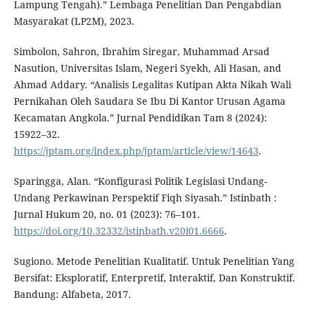
Lampung Tengah).” Lembaga Penelitian Dan Pengabdian
Masyarakat (LP2M), 2023.
Simbolon, Sahron, Ibrahim Siregar, Muhammad Arsad
Nasution, Universitas Islam, Negeri Syekh, Ali Hasan, and
Ahmad Addary. “Analisis Legalitas Kutipan Akta Nikah Wali
Pernikahan Oleh Saudara Se Ibu Di Kantor Urusan Agama
Kecamatan Angkola.” Jurnal Pendidikan Tam 8 (2024):
15922–32.
https://jptam.org/index.php/jptam/article/view/14643
.
Sparingga, Alan. “Konfigurasi Politik Legislasi Undang-
Undang Perkawinan Perspektif Fiqh Siyasah.” Istinbath :
Jurnal Hukum 20, no. 01 (2023): 76–101.
https://doi.org/10.32332/istinbath.v20i01.6666
.
Sugiono. Metode Penelitian Kualitatif. Untuk Penelitian Yang
Bersifat: Eksploratif, Enterpretif, Interaktif, Dan Konstruktif.
Bandung: Alfabeta, 2017.