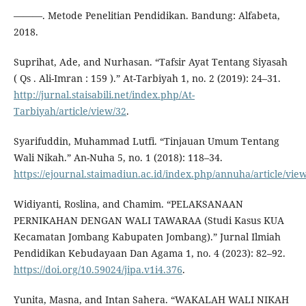
———. Metode Penelitian Pendidikan. Bandung: Alfabeta,
2018.
Suprihat, Ade, and Nurhasan. “Tafsir Ayat Tentang Siyasah
( Qs . Ali-Imran : 159 ).” At-Tarbiyah 1, no. 2 (2019): 24–31.
http://jurnal.staisabili.net/index.php/At-
Tarbiyah/article/view/32
.
Syarifuddin, Muhammad Lutfi. “Tinjauan Umum Tentang
Wali Nikah.” An-Nuha 5, no. 1 (2018): 118–34.
https://ejournal.staimadiun.ac.id/index.php/annuha/article/vie
Widiyanti, Roslina, and Chamim. “PELAKSANAAN
PERNIKAHAN DENGAN WALI TAWARAA (Studi Kasus KUA
Kecamatan Jombang Kabupaten Jombang).” Jurnal Ilmiah
Pendidikan Kebudayaan Dan Agama 1, no. 4 (2023): 82–92.
https://doi.org/10.59024/jipa.v1i4.376
.
Yunita, Masna, and Intan Sahera. “WAKALAH WALI NIKAH